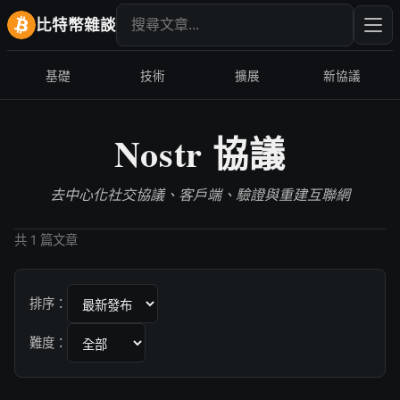
搜尋文章
輸入
比特幣雜談
基礎
技術
擴展
新協議
Nostr 協議
去中心化社交協議、客戶端、驗證與重建互聯網
共 1 篇文章
排序：
難度：