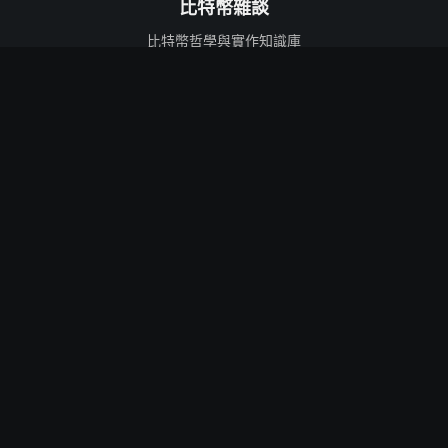
比特幣雜談
比特幣哲學與實作知識庫
強調長期思考，而非短期價格波動
比特幣基礎
技術協議
哲學
技術深入
新手入門
Ordinals
比特幣歷史
符文
法規合規
BitVM
挖礦
第二層
實用指南
閃電網路
自我保管