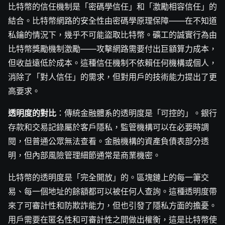
比特幣的信任機制是「密碼學信任」和「激勵相容信任」的
結合。比特幣網路的安全性由密碼學原理保障——在不知道
私鑰的情況下，幾乎不可能盜取比特幣。礦工的誠實行為由
比特幣獎勵機制激勵——攻擊網路需要付出巨額算力成本，
但收益遠低於成本。這種信任機制不依賴任何機構或個人，
消除了「對人信任」的需求，但對用戶的技術能力提出了更
高要求。
透明度的對比
：傳統金融體系的透明度是「可控的」。銀行
存款和交易記錄屬於客戶隱私，監管機構可以在必要時調
閱，但普通公眾無法查看。金融機構的資產負債表部分透
明，但內部風險管理細節通常是商業機密。
比特幣的透明度是「完全開放」的。區塊鏈上的每一筆交
易、每一個地址的餘額都可以被任何人查詢。這種透明度帶
來了可審計性和防欺詐能力，但也引發了隱私方面的擔憂。
用戶需要在匿名性和可審計性之間做出權衡，這是比特幣使