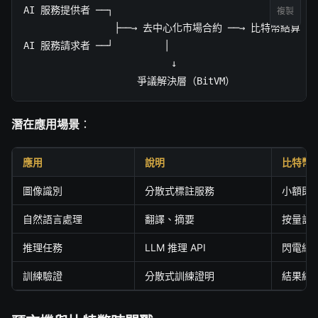
AI 服務提供者 ──┐

複製
                ├──→ 去中心化市場合約 ──→ 比特幣結算

AI 服務請求者 ──┘         │

                          ↓

                    爭議解決層（BitVM）
潛在應用場景
：
應用
說明
比特幣
圖像識別
分散式標註服務
小額即
自然語言處理
翻譯、摘要
按量計
推理任務
LLM 推理 API
閃電網
訓練驗證
分散式訓練證明
結果結