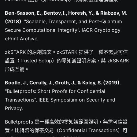
Ben-Sasson, E., Bentov, I., Horesh, Y., & Riabzev, M.
(2018)
. "Scalable, Transparent, and Post-Quantum
Secure Computational Integrity". IACR Cryptology
ePrint Archive.
zkSTARK 的原創論文。zkSTARK 提供了一種不需要可信
設置（Trusted Setup）的零知識證明方案，與 zkSNARK
形成互補。
Bootle, J., Cerully, J., Groth, J., & Koley, S. (2019)
.
"Bulletproofs: Short Proofs for Confidential
Transactions". IEEE Symposium on Security and
Privacy.
Bulletproofs 是一種高效的零知識範圍證明，無需可信設
置。比特幣的保密交易（Confidential Transactions）可